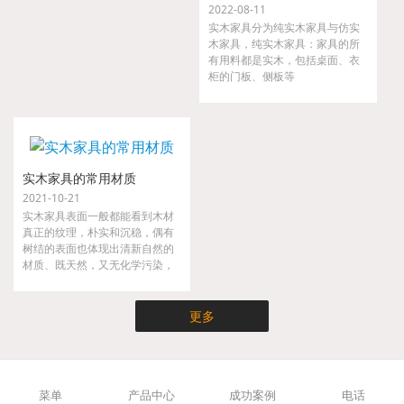
2022-08-11
实木家具分为纯实木家具与仿实
木家具，纯实木家具：家具的所
有用料都是实木，包括桌面、衣
柜的门板、侧板等
实木家具的常用材质
2021-10-21
实木家具表面一般都能看到木材
真正的纹理，朴实和沉稳，偶有
树结的表面也体现出清新自然的
材质、既天然，又无化学污染，
实木家具不仅时尚而且健康，是
现代都市人崇尚大自然的家具。
更多
菜单
产品中心
成功案例
电话