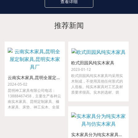
查看详细
推荐新闻
欧式田园风纯实木家具
2023-01-12
欧式田园风纯实木家具均采用实
云南实木家具,昆明全屋定制家具,昆明实木家具厂
木制成，不使用其他任何形式的
2024-05-02
人造板。纯实木家具对工艺及材
昆明神工家具有限公司电话：
质要求很高。实木的选材、烘
13888467458，主要生产各种云
干、指接、拼缝等要求都很严
南实木家具、昆明定制家具、橡
格，如果哪一道工序把关不严，
木家具、床垫、神工实木、全屋
小则出现开裂、接合处松动等现
定制家具、金属家具、沙发等。
象，大则整套家具变形，以至无
我们是云南省神工实业集团隶属
法使用。
公司，是较早从事高、中档实木
家具的研发、设计、配套及生产
实木家具分为纯实木家具与仿实木家具
的专业厂家。