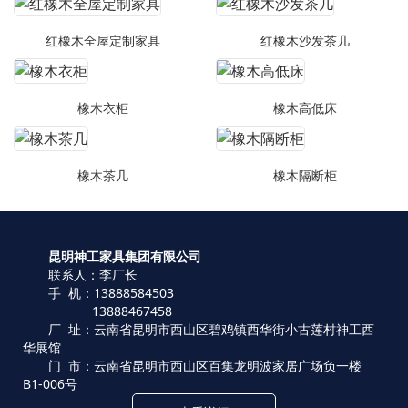
红橡木全屋定制家具
红橡木沙发茶几
橡木衣柜
橡木高低床
橡木茶几
橡木隔断柜
昆明神工家具集团有限公司
联系人：李厂长
手 机：13888584503
13888467458
厂 址：云南省昆明市西山区碧鸡镇西华街小古莲村神工西
华展馆
门 市：云南省昆明市西山区百集龙明波家居广场负一楼
B1-006号